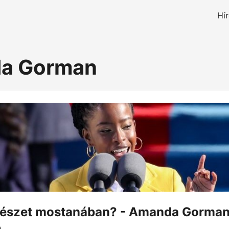
Hí
a Gorman
ltészet mostanában? - Amanda Gorman:
b