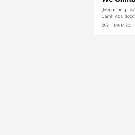
„Még mindig inkáb
Carré: Az üldözöt
doktor House (s0
2021. január 22.
·
látószög és a l
számára van hely
ünnepségén a fóku