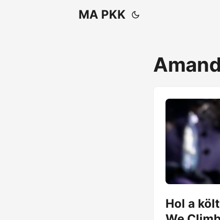
MA PKK
Amand
Hol a kö
We Clim