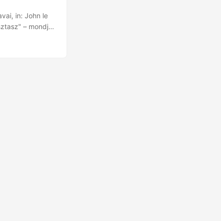
vai, in: John le
asztasz" – mondja
nyit tesz: a
n mindannyiunk
ek eskütételi