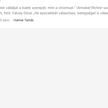
b vállaljuk a balek szerepét, mint a cinizmust." (Annabel Richter sza
t, ford. Falvay Dóra) „Ha specialistát választasz, betegséget is vál
1e06, még Szakácsi Sándor hangján). Ez általánosabb értelemben an
 2 perc ·
Halmai Tamás
átásmód határozza meg a látványt. (A Heisenberg–Gadamer-tengelye
.) Egy irodalmi tekintet például megteheti, hogy az USA 46. elnökén
szt a politikumról az esztétikumra irányítsa....