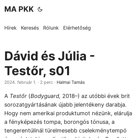
MA PKK
Hírek
Keresés
Rólunk
Elérhetőség
Dávid és Júlia -
Testőr, s01
2024. február 1.
· 2 perc ·
Halmai Tamás
A
Testőr
(
Bodyguard,
2018–) az utóbbi évek brit
sorozatgyártásának újabb jelentékeny darabja.
Hogy nem amerikai produktumot nézünk, elárulja
a fényképezés tompa, borongós tónusa, a
tengerentúlinál türelmesebb cselekménytempó