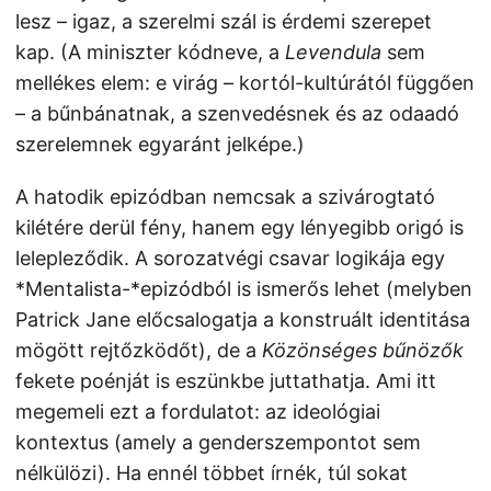
lesz – igaz, a szerelmi szál is érdemi szerepet
kap. (A miniszter kódneve, a
Levendula
sem
mellékes elem: e virág – kortól-kultúrától függően
– a bűnbánatnak, a szenvedésnek és az odaadó
szerelemnek egyaránt jelképe.)
A hatodik epizódban nemcsak a szivárogtató
kilétére derül fény, hanem egy lényegibb origó is
lelepleződik. A sorozatvégi csavar logikája egy
*Mentalista-*epizódból is ismerős lehet (melyben
Patrick Jane előcsalogatja a konstruált identitása
mögött rejtőzködőt), de a
Közönséges bűnözők
fekete poénját is eszünkbe juttathatja. Ami itt
megemeli ezt a fordulatot: az ideológiai
kontextus (amely a genderszempontot sem
nélkülözi). Ha ennél többet írnék, túl sokat