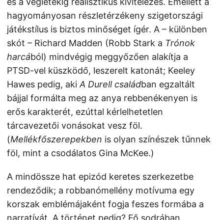
és a végletekig realisztikus kivitelezés. Emellett a
hagyományosan részletérzékeny szigetországi
játékstílus is biztos minőséget ígér. A – különben
skót – Richard Madden (Robb Stark a
Trónok
harcá
ból) mindvégig meggyőzően alakítja a
PTSD-vel küszködő, leszerelt katonát; Keeley
Hawes pedig, aki
A Durell család
ban egzaltált
bájjal formálta meg az anya rebbenékenyen is
erős karakterét, ezúttal kérlelhetetlen
tárcavezetői vonásokat vesz föl.
(
Mellékfőszerepekben
is olyan színészek tűnnek
föl, mint a csodálatos Gina McKee.)
A mindössze hat epizód keretes szerkezetbe
rendeződik; a robbanómellény motívuma egy
korszak emblémájaként fogja feszes formába a
narratívát. A történet pedig? Fő sodrában