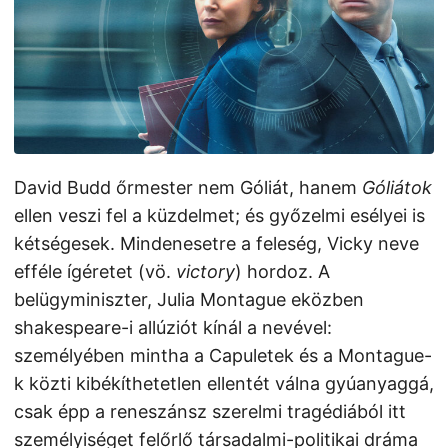
David Budd őrmester nem Góliát, hanem
Góliátok
ellen veszi fel a küzdelmet; és győzelmi esélyei is
kétségesek. Mindenesetre a feleség, Vicky neve
efféle ígéretet (vö.
victory
) hordoz. A
belügyminiszter, Julia Montague eközben
shakespeare-i allúziót kínál a nevével:
személyében mintha a Capuletek és a Montague-
k közti kibékíthetetlen ellentét válna gyúanyaggá,
csak épp a reneszánsz szerelmi tragédiából itt
személyiséget felőrlő társadalmi-politikai dráma