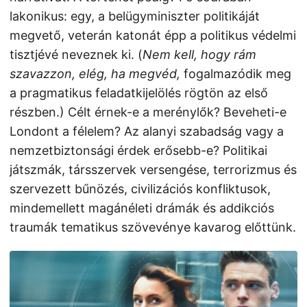
lakonikus: egy, a belügyminiszter politikáját
megvető, veterán katonát épp a politikus védelmi
tisztjévé neveznek ki. (
Nem kell, hogy rám
szavazzon, elég, ha megvéd,
fogalmazódik meg
a pragmatikus feladatkijelölés rögtön az első
részben.) Célt érnek-e a merénylők? Beveheti-e
Londont a félelem? Az alanyi szabadság vagy a
nemzetbiztonsági érdek erősebb-e? Politikai
játszmák, társszervek versengése, terrorizmus és
szervezett bűnözés, civilizációs konfliktusok,
mindemellett magánéleti drámák és addikciós
traumák tematikus szövevénye kavarog előttünk.