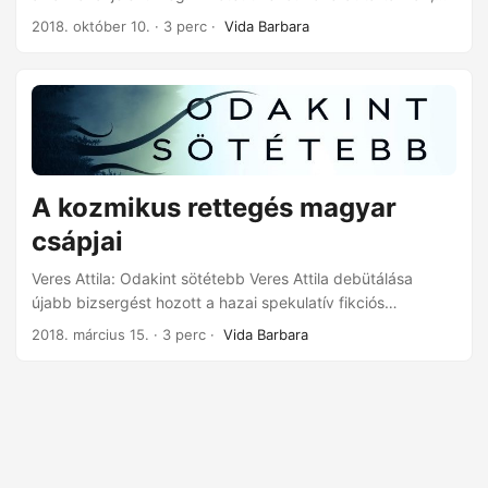
melyek mindegyikét a weird irodalom szeleteiként érdemes
2018. október 10.
· 3 perc ·
Vida Barbara
fogyasztani. Három fejezet 5-5-5 szöveget tartalmaz. Az
egyes fejezetek címe Testetlen-lelketlen, Éjszakai bőr,
Nulla óra nulla perc. A kötet végén Veres Neil Gaimanhoz
hasonlóan a novellák keletkezésének háttértörténeteiről is
beszámol az arra kíváncsi rajongók számára. A Pornó éjfél
után az első a sorban, bár mind közül a legrégebben
íródott....
A kozmikus rettegés magyar
csápjai
Veres Attila: Odakint sötétebb Veres Attila debütálása
újabb bizsergést hozott a hazai spekulatív fikciós
irodalomba. Veres stílusa leginkább a fanyar humorban és
2018. március 15.
· 3 perc ·
Vida Barbara
az apró részletek felnagyításában figyelhető meg.
Mindkettő a groteszk, visszataszító vagy zaklatott
hangulat árnyalására szolgál, mely több helyütt
kapcsolódik az ismeretlentől való félelemhez, mely egyben
megalapozza a regény darkos alapszínezetét. A történet
napjainkban játszódik egy alternatív Magyarországon, ahol