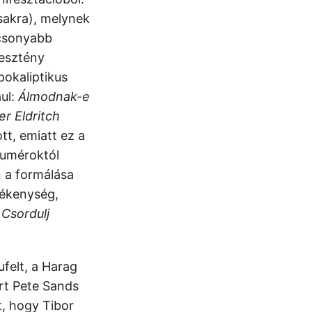
csakra), melynek
acsonyabb
resztény
pokaliptikus
ául:
Álmodnak-e
r Eldritch
tt, emiatt ez a
suméroktól
n a formálása
vékenység,
a
Csordulj
felt, a Harag
ért Pete Sands
t, hogy Tibor