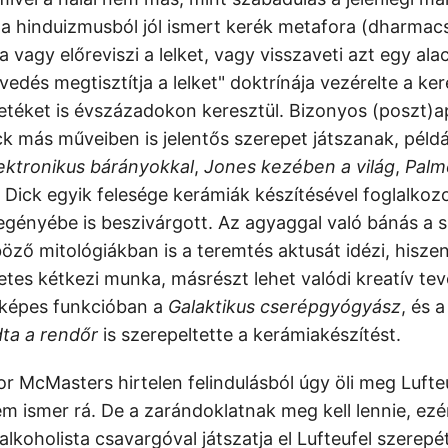
ik a hinduizmusból jól ismert kerék metafora (dharma
 vagy előreviszi a lelket, vagy visszaveti azt egy al
nvedés megtisztítja a lelket" doktrínája vezérelte a ke
etéket is évszázadokon keresztül. Bizonyos (poszt)a
ck más műveiben is jelentős szerepet játszanak, péld
ektronikus bárányokkal
,
Jones kezében a világ
,
Palme
Dick egyik felesége kerámiák készítésével foglalkozo
gényébe is beszivárgott. Az agyaggal való bánás a 
öző mitológiákban is a teremtés aktusát idézi, hisze
etes kétkezi munka, másrészt lehet valódi kreatív te
lképes funkcióban a
Galaktikus cserépgyógyász
, és 
ta a rendőr
is szerepeltette a kerámiakészítést.
r McMasters hirtelen felindulásból úgy öli meg Lufteu
em ismer rá. De a zarándoklatnak meg kell lennie, ez
alkoholista csavargóval játszatja el Lufteufel szerepé