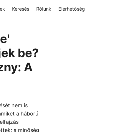
rek
Keresés
Rólunk
Elérhetőség
e'
jek be?
zny: A
tését nem is
 amiket a háború
elfajzás
ettek; a minőség