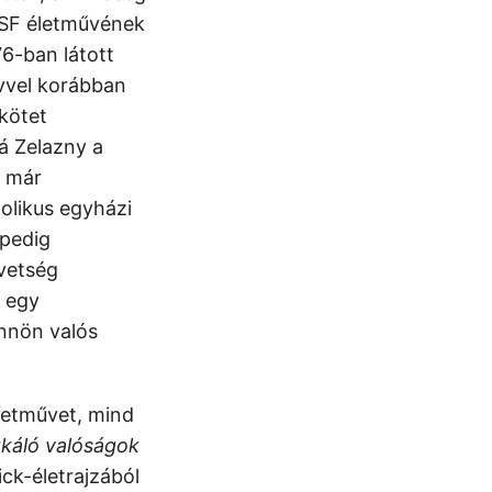
k SF életművének
6-ban látott
vvel korábban
kötet
rá Zelazny a
i már
tolikus egyházi
 pedig
övetség
, egy
önnön valós
életművet, mind
káló valóságok
ck-életrajzából