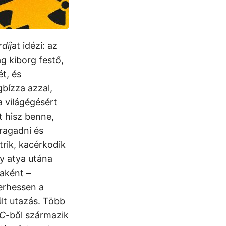
díj
at idézi: az
ag kiborg festő,
t, és
bízza azzal,
a világégésért
t hisz benne,
ragadni és
trik, kacérkodik
hy atya utána
jaként –
erhessen a
ült utazás. Több
 C
-ből származik