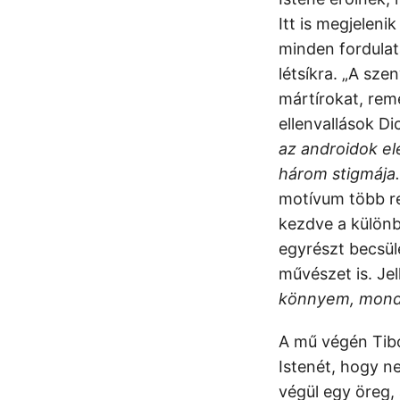
Itt is megjelen
minden fordulata
létsíkra. „A sze
mártírokat, rem
ellenvallások Di
az androidok el
három stigmája.
motívum több re
kezdve a különb
egyrészt becsül
művészet is. Je
könnyem, mond
A mű végén Tibo
Istenét, hogy n
végül egy öreg, 