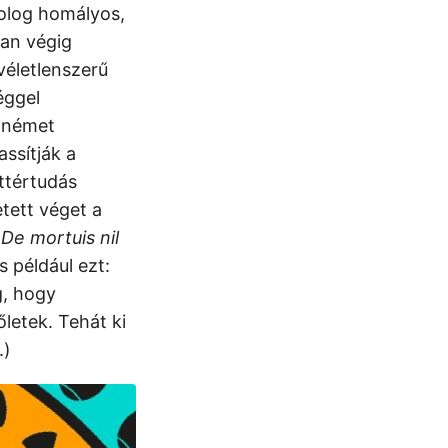
olog homályos,
yan végig
 véletlenszerű
éggel
e német
assítják a
áttértudás
tett véget a
.
De mortuis nil
s például ezt:
g, hogy
letek. Tehát ki
.)