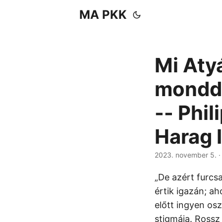
MA PKK
Mi Aty
mondd 
-- Phil
Harag 
2023. november 5.
·
„De azért furcsa
értik igazán; ah
előtt ingyen os
stigmája. Rossz