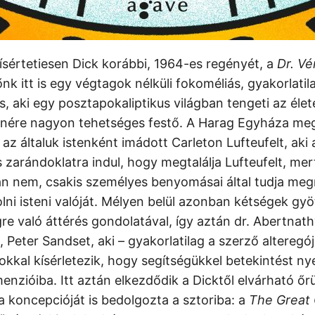
kísértetiesen Dick korábbi, 1964-es regényét, a
Dr. Vér
nk itt is egy végtagok nélküli fokoméliás, gyakorlatil
 aki egy posztapokaliptikus világban tengeti az életé
enére nagyon tehetséges festő. A Harag Egyháza meg
z általuk istenként imádott Carleton Lufteufelt, aki 
 zarándoklatra indul, hogy megtalálja Lufteufelt, mer
án nem, csakis személyes benyomásai által tudja meg
lni isteni valóját. Mélyen belül azonban kétségek gyö
re való áttérés gondolatával, így aztán dr. Abertnat
t, Peter Sandset, aki – gyakorlatilag a szerző alteregó
kkal kísérletezik, hogy segítségükkel betekintést ny
nzióiba. Itt aztán elkezdődik a Dicktől elvárható őr
a koncepcióját is bedolgozta a sztoriba: a
The Great