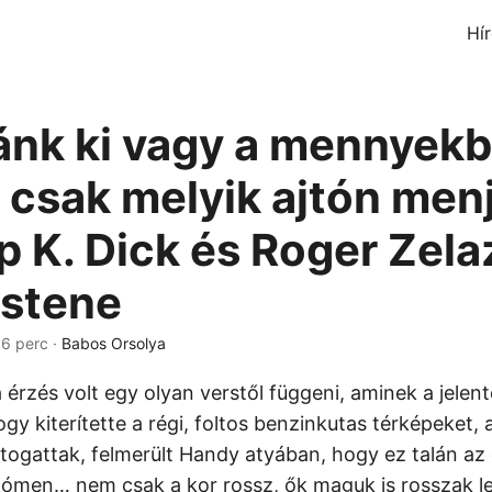
Hí
ánk ki vagy a mennyekb
csak melyik ajtón men
ip K. Dick és Roger Zela
Istene
 6 perc ·
Babos Orsolya
 érzés volt egy olyan verstől függeni, aminek a jelen
ogy kiterítette a régi, foltos benzinkutas térképeket,
ztogattak, felmerült Handy atyában, hogy ez talán az 
 ómen… nem csak a kor rossz, ők maguk is rosszak l