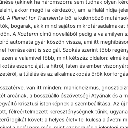
ltűnése (akinek ha háromszorra sem tudnak olyan kérd
lelni, akkor megöli a kérdezőt), ami a Halál hídja-jele
ól. A
Planet for Transients
-ből a különböző mutánsok
tók, bogarak, akik mind sajátos mikrotársadalmakat 
ldön. A
Közterm
című novellából pedig a valamilyen s
bíró automata gyár köszön vissza, ami itt meghibáso
enet forrásaként is szolgál. Szokás szerint több regé
 ezen a valamivel több, mint kétszáz oldalon: elmélke
kotás eszenciáját, a hitről, Isten és ember viszonyáró
zetéről, a túlélés és az alkalmazkodás örök körforgás
isszatérve, van itt minden: manicheizmus, gnoszticiz
ét arcának, a bosszúálló ószövetségi Atyának és a 
váltó krisztusi istenképnek a szembeállítása. Az új h
zott, félreértelmezett kereszténységnek tűnik, ugyan
erű logikát követ: a helyes életvitel kulcsa alávetni
mivel a halál nem más, mint szabadulás a jelenlegi ma