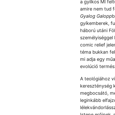
a gyilkos MI fe
amire nem tud fe
Gyalog Galopp
b
gyíkemberek, fu
háború utáni Fö
személyiséggel 
comic relief jel
téma bukkan fel
mi adja egy műal
evolúció termés
A teológiához v
kereszténység k
megbocsátó, meg
leginkább elfaj
lélekvándorlássz
Istene erőinek, 