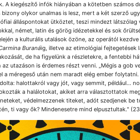
. A kiegészítő infók hiányában a kötetben számos d
s bizony olykor unalmas is lesz, mert a két szerző ug
ozófiai álláspontokat ütköztet, teszi mindezt látszólag
sokkal, német, latin és görög idézetekkel és sok őrülts
elején a kulturális utalások özöne, az operától kezdv
Carmina Buraná
ig, illetve az etimológiai fejtegetések l
kozását, de ha figyelünk a részletekre, a fentebbi h
 az utazáson is érdemes részt venni. „Mégis a gob ve
l a méregeső után nem maradt elég ember folytatni
dolta: halottakról vagy jót, vagy semmit, például… no
 okozták a halálotokat, akiket arra választottatok me
eteket, védelmezzenek titeket, adót szedjenek be tő
etén, ti vagy ők? Mindenesetre mind elpusztultak." (23