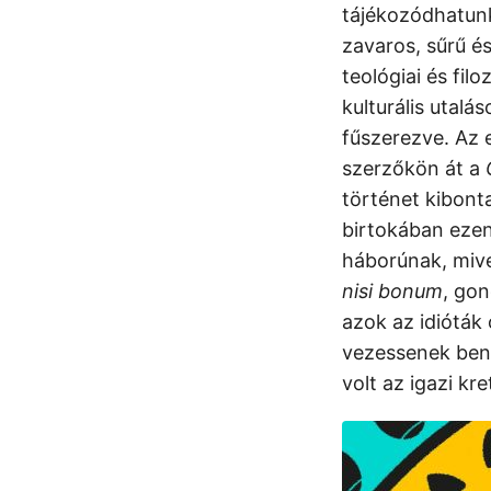
tájékozódhatunk
zavaros, sűrű é
teológiai és fil
kulturális utalá
fűszerezve. Az 
szerzőkön át a
történet kibonta
birtokában ezen
háborúnak, mive
nisi bonum
, gon
azok az idióták
vezessenek benn
volt az igazi kr