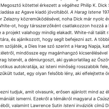
." Megosztó kötettel érkezett a végéhez Philip K. Dic
iadása az Agave kiadó jóvoltából.
A Harag Istene
197
er Zelazny közreműködésével, noha Dick már nyolc é
White-ot, hogy társszerzőként csatlakozzon hozzá a 
a projekt valahogy mindig elakadt. White-nál talált 
tára, és ajánlkozott, hogy segít befejezni azt. A több
m szójáték, a Dies Irae szó szerint a Harag Napja, ka
ítéletről, mindössze egy magánhangzó kicserélésével
ag Istenét, a démiurgoszt, aki gyakorlatilag az Ósz
otikus autokratája, az isteni minőség rosszabbik fele
zűkült tudat, egy olyan felsőbb lény, aki elfelejtette 
ezni tudjuk, amit olvasunk, erősen ajánlott mind az 
mániáit ismerni. Ezekről a témákról magyarul a
Csúsz
éből, valamint Lawrence Sutin
Isteni ​inváziók
című Di