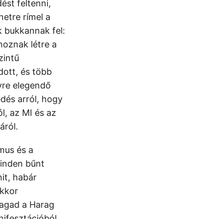
ést feltenni,
netre rímel a
 bukkannak fel:
hoznak létre a
zintű
dott, és több
nyre elegendő
dés arról, hogy
l, az MI és az
áról.
mus és a
minden bűnt
it, habár
akkor
 magad a Harag
nifesztációból.