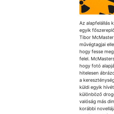
Az alapfelállás 
egyik főszereplő
Tibor McMasters,
művégtagjai ell
hogy fesse meg a
felel. McMasters
hogy fotó alapj
hitelesen ábrázo
a kereszténység
küldi egyik hívé
különböző drogo
valóság más dime
korábbi novelláj