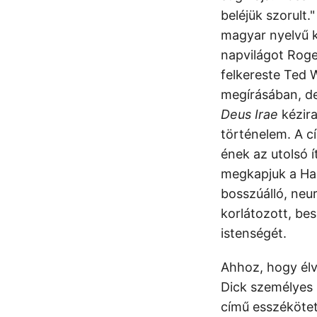
beléjük szorult
magyar nyelvű k
napvilágot Rog
felkereste Ted 
megírásában, de 
Deus Irae
kézira
történelem. A cí
ének az utolsó 
megkapjuk a Har
bosszúálló, neur
korlátozott, bes
istenségét.
Ahhoz, hogy élv
Dick személyes 
című esszékötet