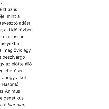
s
Ezt az is
e, mint a
tévesztő adást
e, aki időközben
t kezd lassan
 melyekbe
al meglövik egy
e beszivárgó
y az előtte álló
meglehetősen
, ahogy a két
. Hasonló
 az Animus
-e genetikus
sa a
bleeding