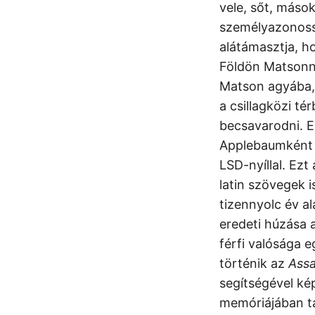
vele, sőt, máso
személyazonossá
alátámasztja, 
Földön Matsonn
Matson agyába, 
a csillagközi té
becsavarodni. E
Applebaumként b
LSD-nyíllal. Ez
latin szövegek i
tizennyolc év al
eredeti húzása 
férfi valósága 
történik az
Assa
segítségével ké
memóriájában tá