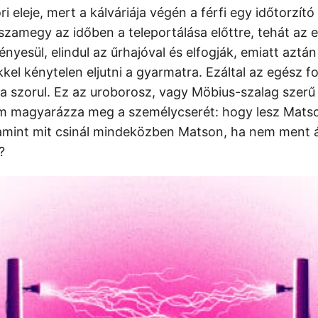
ri eleje, mert a kálváriája végén a férfi egy időtorzít
szamegy az időben a teleportálása előttre, tehát az e
nyesül, elindul az űrhajóval és elfogják, emiatt aztán
kel kénytelen eljutni a gyarmatra. Ezáltal az egész 
ba szorul. Ez az uroborosz, vagy Möbius-szalag szerű
m magyarázza meg a személycserét: hogy lesz Mats
mint mit csinál mindeközben Matson, ha nem ment át
?