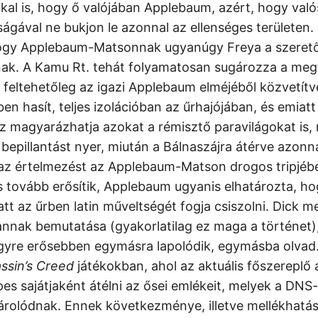
kkal is, hogy ő valójában Applebaum, azért, hogy való
gával ne bukjon le azonnal az ellenséges területen. 
hogy Applebaum-Matsonnak ugyanúgy Freya a szeretőj
ak. A Kamu Rt. tehát folyamatosan sugározza a meg
feltehetőleg az igazi Applebaum elméjéből közvetítv
rben hasít, teljes izolációban az űrhajójában, és emiat
z magyarázhatja azokat a rémisztő paravilágokat is,
epillantást nyer, miután a Bálnaszájra átérve azonn
t az értelmezést az Applebaum-Matson drogos tripjéb
s tovább erősítik, Applebaum ugyanis elhatározta, hog
att az űrben latin műveltségét fogja csiszolni. Dick 
annak bemutatása (gyakorlatilag ez maga a történet)
egyre erősebben egymásra lapolódik, egymásba olvad
ssin’s Creed
játékokban, ahol az aktuális főszereplő
pes sajátjaként átélni az ősei emlékeit, melyek a DNS
rolódnak. Ennek következménye, illetve mellékhatá