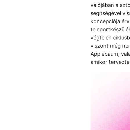
valójában a szto
segítségével vis
koncepciója érvé
teleportkészülék
végtelen ciklus
viszont még ne
Applebaum, vala
amikor tervezte