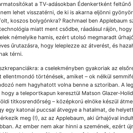
gyarmatosítókat a TV-adásokban Édenkertként feltűnő 
em lehet visszatérni, de ki is akarna eljönni gyönyör
úfolt, koszos bolygónkra? Rachmael ben Applebaum s
i technológia miatt ment csődbe, ráadásul rájön, hogy 
telek némelyike hamis, ezért utolsó megmaradt űrhajój
éves űrutazásra, hogy leleplezze az átverést, és haz
nak térni.
iszkrepanciákra: a cselekményben gyakoriak az első
ellentmondó történések, amiket – ok nélkül semmifé
dozó nem hagyhatott volna benne a sztoriban. A le
, hogy a teleportkapun keresztül Matson Glazer-Holid
öldi titkosrendőrség – középkorú elnöke készül átme
gy egy katonai puccsal átvegye a hatalmat, de helye
rkezik meg (!), az az Applebaum, aki űrhajóval indul
rábban. Az ember nem akar hinni a szemének, ezért újr