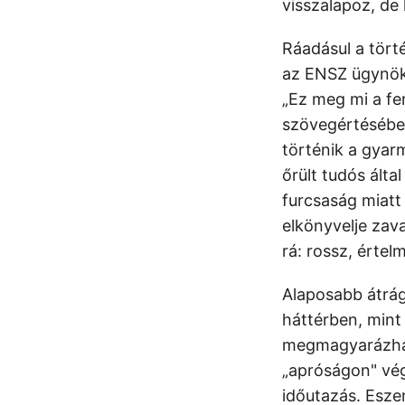
visszalapoz, de 
Ráadásul a tört
az ENSZ ügynöke
„Ez meg mi a fe
szövegértésébe
történik a gyar
őrült tudós álta
furcsaság miatt
elkönyvelje zav
rá: rossz, értel
Alaposabb átrágá
háttérben, mint 
megmagyarázhatj
„apróságon" vég
időutazás. Esze