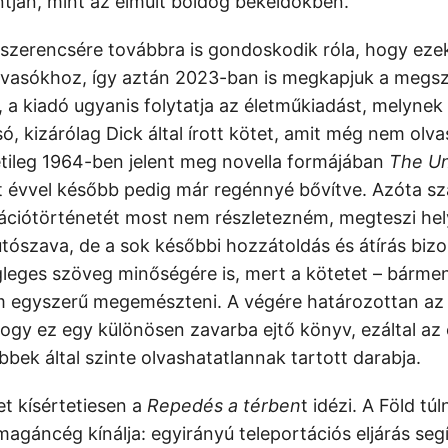
ján, mint az elmúlt boldog békeidőkben.
szerencsére továbbra is gondoskodik róla, hogy ezek
olvasókhoz, így aztán 2023-ban is megkapjuk a megszo
 a kiadó ugyanis folytatja az életműkiadást, melynek
lsó, kizárólag Dick által írott kötet, amit még nem olv
tileg 1964-ben jelent meg novella formájában
The Un
 évvel később pedig már regénnyé bővítve. Azóta s
kációtörténetét most nem részletezném, megteszi he
tószava, de a sok későbbi hozzátoldás és átírás bi
gleges szöveg minőségére is, mert a kötetet – bármenn
em egyszerű megemészteni. A végére határozottan az 
y ez egy különösen zavarba ejtő könyv, ezáltal az 
bek által szinte olvashatatlannak tartott darabja.
et kísértetiesen a
Repedés a térben
t idézi. A Föld t
agáncég kínálja: egyirányú teleportációs eljárás seg