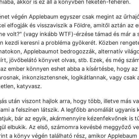
hiába, akkor is ez áll a könyvben feketén-fehéren.
énet végén Applebaum egyszer csak megint az űrhajó
i elfogják és visszaviszik a Földre, amitől aztán az
ne volt?" (vagy inkább WTF)-érzése támad és már a s
n kezdi keresni a probléma gyökerét. Közben renge
matokon, Applebaumot bedrogozzák, alternatív világok
l írt, jövőbelátó könyvet olvas, stb. Ezek, és még sz
 az ember könnyen eshet abba a kísértésbe, hogy a
arosnak, inkonzisztensnek, logikátlannak, vagy csak
metlen, katyvasz.
s után viszont hajlok arra, hogy több, illetve más van
ami a felszínen látszik. A legfőbb anomáliát ugyanis k
uk, bár az egyik, akármennyire kézenfekvőnek is t
ül elbukik. Az első, számomra kevésbé meggyőző ver
rint a könyv végén található rész, amikor Applebaum 