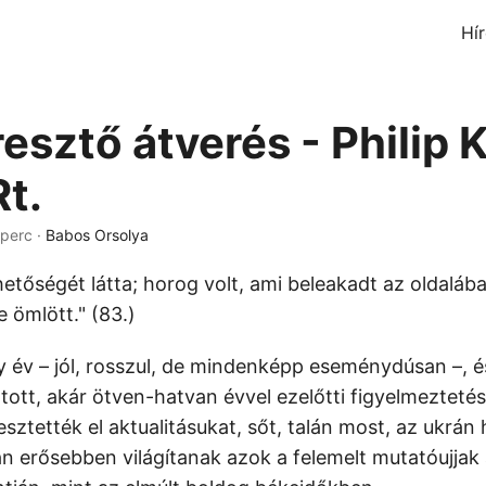
Hí
sztő átverés - Philip K
t.
 perc ·
Babos Orsolya
etőségét látta; horog volt, ami beleakadt az oldalába
 ömlött." (83.)
gy év – jól, rosszul, de mindenképp eseménydúsan –, é
tott, akár ötven-hatvan évvel ezelőtti figyelmezteté
ztették el aktualitásukat, sőt, talán most, az ukrán
erősebben világítanak azok a felemelt mutatóujjak a