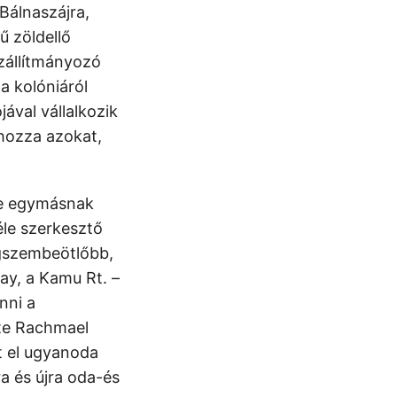
Bálnaszájra,
ű zöldellő
zállítmányozó
a kolóniáról
ával vállalkozik
ahozza azokat,
re egymásnak
le szerkesztő
gszembeötlőbb,
ay, a Kamu Rt. –
nni a
tte Rachmael
t el ugyanoda
a és újra oda-és