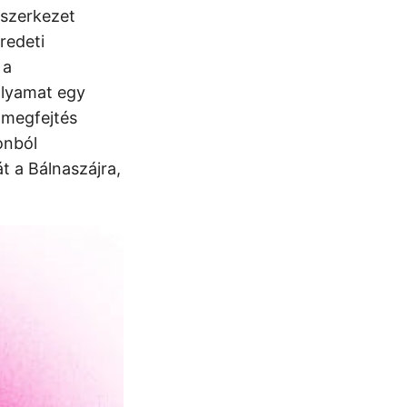
ó szerkezet
redeti
 a
folyamat egy
 megfejtés
onból
 a Bálnaszájra,