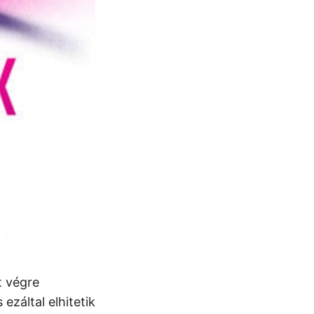
t végre
ezáltal elhitetik