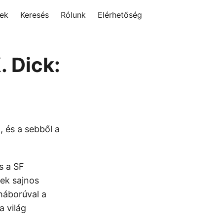
rek
Keresés
Rólunk
Elérhetőség
. Dick:
, és a sebből a
s a SF
sek sajnos
 háborúval a
 világ