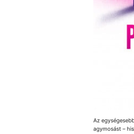
Az egységesebb 
agymosást – hisz