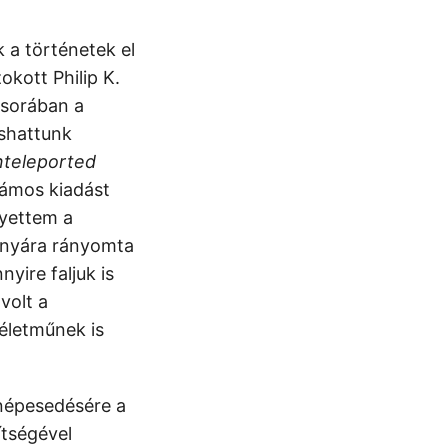
 a történetek el
kott Philip K.
 sorában a
ashattunk
teleported
zámos kiadást
lyettem a
zonyára rányomta
yire faljuk is
volt a
életműnek is
úlnépesedésére a
ítségével