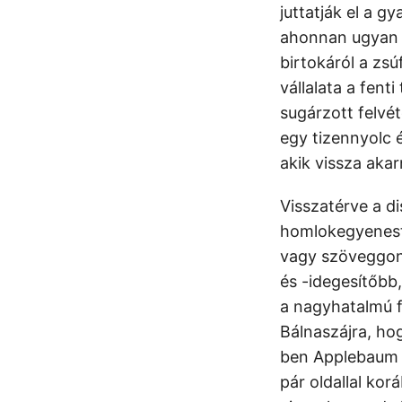
juttatják el a 
ahonnan ugyan n
birtokáról a zs
vállalata a fent
sugárzott felvé
egy tizennyolc 
akik vissza akar
Visszatérve a d
homlokegyenest 
vagy szöveggon
és -idegesítőbb
a nagyhatalmú f
Bálnaszájra, ho
ben Applebaum é
pár oldallal ko