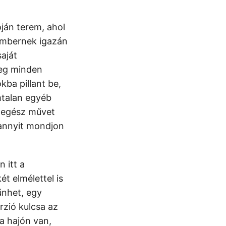
ján terem, ahol
 embernek igazán
aját
teg minden
ba pillant be,
ámtalan egyéb
z egész művet
 annyit mondjon
 itt a
ét elmélettel is
űnhet, egy
zió kulcsa az
a hajón van,