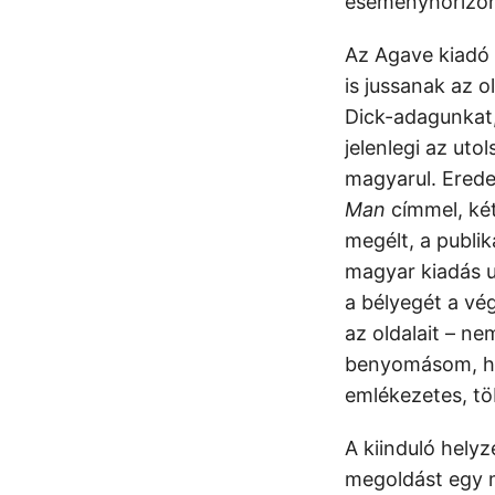
eseményhorizont
Az Agave kiadó 
is jussanak az 
Dick-adagunkat,
jelenlegi az uto
magyarul. Erede
Man
címmel, két
megélt, a publi
magyar kiadás u
a bélyegét a vé
az oldalait – n
benyomásom, hog
emlékezetes, töb
A kiinduló helyz
megoldást egy m