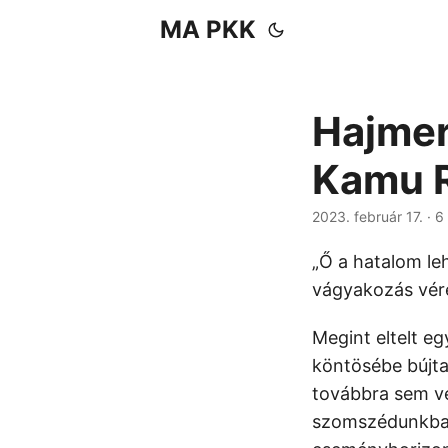
MA PKK
Hajmere
Kamu R
2023. február 17.
· 6
„Ő a hatalom leh
vágyakozás vére
Megint eltelt e
köntösébe bújta
továbbra sem ves
szomszédunkban 